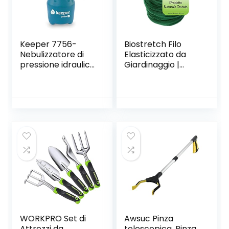
Keeper 7756-
Biostretch Filo
Nebulizzatore di
Elasticizzato da
pressione idraulica
Giardinaggio |
(deposito 1.5 L,
Nastro Anti-
colore: Blu
torsione per Orto,
Piante, Fiori e
Alberi | Struttura di
Sostegno Flessibile
per Giardinieri –
Legacci da Fioraio |
1x Rotolo da 20m
(Verde)
WORKPRO Set di
Awsuc Pinza
Attrezzi da
telescopica, Pinza