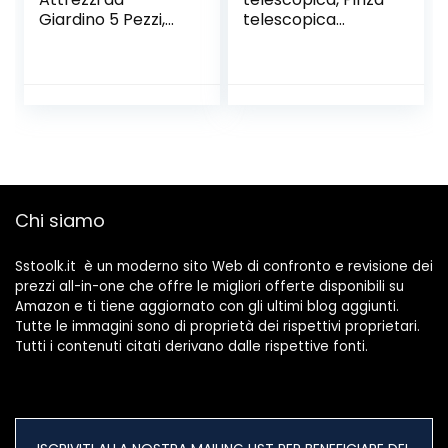
Giardino 5 Pezzi,
telescopica
Utensili da Giardino
Pieghevole 82cm,
in Alluminio, Kit
Reacher Grabber
Giardinaggio
Tool Pinza
Include Cazzuola
Prensile,Raccoglito
per Trapianto,
re di immondizia,
Paletta per
Pinza Morsetto in
Terreno, Forcola,
Gomma
Sarchiatrice e
Healthcare
Rastrello a Mano
Reaching Aid
Chi siamo
Pieghevole
Sstoolk.it è un moderno sito Web di confronto e revisione dei
prezzi all-in-one che offre le migliori offerte disponibili su
Amazon e ti tiene aggiornato con gli ultimi blog aggiunti.
Tutte le immagini sono di proprietà dei rispettivi proprietari.
Tutti i contenuti citati derivano dalle rispettive fonti.