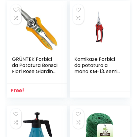
GRÜNTEK Forbici
Kamikaze Forbici
da Potatura Bonsai
da potatura a
Fiori Rose Giardino
mano KM-13. semi
COLIBRI 170mm.
professionale. 15
Lame in Acciaio
mm Ø. Forbici
Inox con lega di
curve. Forbici da
Free!
zinco. Cesoie
giardino
Forbici con taglio
Bypass