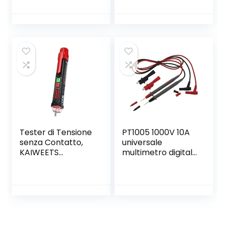
Morsetto a Leva
60×40
Connettore cavo
elettrico Kit di
morsettiere,Blocc
hi connettori
elettrici con 50
Pezzi 3 Porte/40
Pezzi 2 Porte/10
Pezzi 5 Porte.
Tester di Tensione
PT1005 1000V 10A
senza Contatto,
universale
KAIWEETS
multimetro digitale
Cercafase,
della sonda Cavi di
Rilevatore di
prova Pin Ago più
Tensione a Doppia
uscite del tester
Sensibilità
del Piombo Sonda
12V/48V-1000V,
a filo Pen Cable
Display LCD, Test
Filo Fase/Neutro,