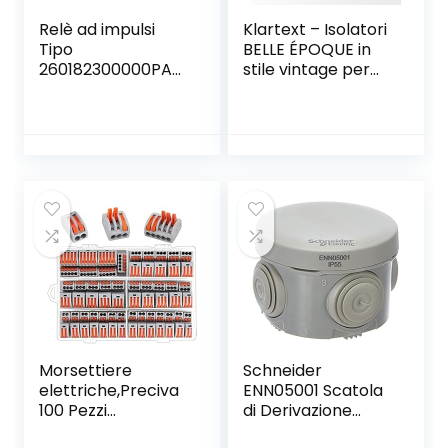
Relè ad impulsi
Klartext – Isolatori
Tipo
BELLE ÉPOQUE in
260182300000PAS
stile vintage per
– Serie 26 Finder
installazione con
cavo trecciato
tessile, in pregiata
porcellana
artigianale, colore
bianco lucido,
Ø20mm, 6 Pz.
Morsettiere
Schneider
elettriche,Preciva
ENN05001 Scatola
100 Pezzi
di Derivazione
Capicorda a
Ip55, Bianco,