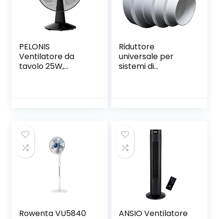
PELONIS
Riduttore
Ventilatore da
universale per
tavolo 25W,
sistemi di
ventilatore
ventilazione,
portatile con 2
diametro 80-150
livelli di velocità
mm.Riduttore con
oscillante, angolo
tubo di diametro
di inclinazione ca.
100, 120, 125 e 150
Funzionamento
mm.Tubo per
silenzioso a 20° per
condotti di
ufficio e camera
ventilazione..
da letto (9″ )
Rowenta VU5840
ANSIO Ventilatore