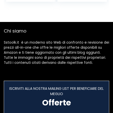
– 120W di Potenza
Parte delle
Max assorbita –
Finestre, Adatto
Design Retro –
per condizionatori
Cromo
mobili, Facile da
Installare, non è
necessario
Chi siamo
forare(400cm)
Sstoolk.it è un moderno sito Web di confronto e revisione dei
prezzi all-in-one che offre le migliori offerte disponibili su
Amazon e ti tiene aggiornato con gli ultimi blog aggiunti.
Tutte le immagini sono di proprietà dei rispettivi proprietari.
Tutti i contenuti citati derivano dalle rispettive fonti.
ISCRIVITI ALLA NOSTRA MAILING LIST PER BENEFICIARE DEL
MEGLIO
Offerte