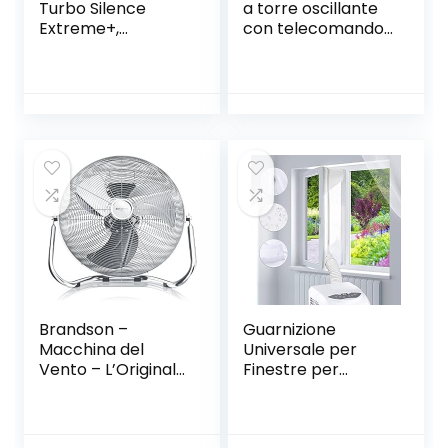
Turbo Silence
a torre oscillante
Extreme+,
con telecomando
Ventilatore a
e 3 impostazioni di
Piantana, Flusso
velocità e di vento,
fino a 80 m3/min,
con cavo lungo
4 Velocità
1,75 m.30 pollici –
Regolabili, 120° di
Nero (batterie non
Diffusione dell’aria,
incluse)
altezza max 1.45,
Silenzioso 45 bBA,
Bianco
Brandson –
Guarnizione
Macchina del
Universale per
Vento – L’Originale
Finestre per
Super Ventilatore
Condizionatore
– Largo 53,5cm –
Portatile, Adatto
3-Livelli di Potenza
per la Maggior