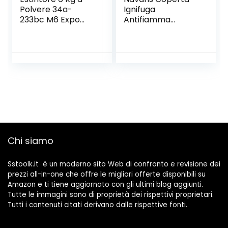
Polvere 34a-
Ignifuga
233bc M6 Expo
Antifiamma
Modello 21063-7
Grande – Telo
con Staffa di
Antincendio
Montaggio a Muro
Antifuoco –
Estintore da
Cucina Automobile
Garage – Anti
Fiamma Fuoco
Incendio
Chi siamo
Sstoolk.it è un moderno sito Web di confronto e revisione dei
prezzi all-in-one che offre le migliori offerte disponibili su
Amazon e ti tiene aggiornato con gli ultimi blog aggiunti.
Tutte le immagini sono di proprietà dei rispettivi proprietari.
Tutti i contenuti citati derivano dalle rispettive fonti.