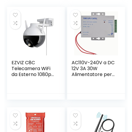
EZVIZ C8C
AC110V-240V a DC
Telecamera WiFi
12V 3A 30W
da Esterno 1080p
Alimentatore per
Motorizzata,
dispositivo di
Telecamera WiFi di
controllo accessi
Sorveglianza,
tensione
Videocamera
universale Imposta
Esterna Pan&Tilt
uscite NC/NO,
con Copertura
Intervallo di tempo
Visiva a 360 °,con
di ritardo 0-15
Visione Notturna
secondi
Fino a 30 m,AI,