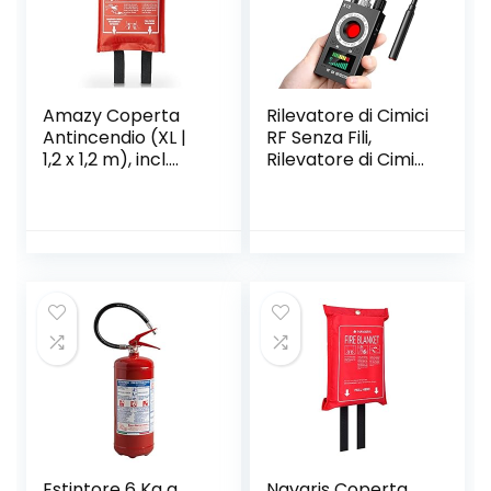
Impermeabile
Amazy Coperta
Rilevatore di Cimici
Antincendio (XL |
RF Senza Fili,
1,2 x 1,2 m), incl.
Rilevatore di Cimici
Borsa protettiva e
GPS Spy Finder
gancio per
Hidden Camera
appendere
Laser per GSM
Tracker Wiretap
Wireless Cameras
Bug Finder
Estintore 6 Kg a
Navaris Coperta