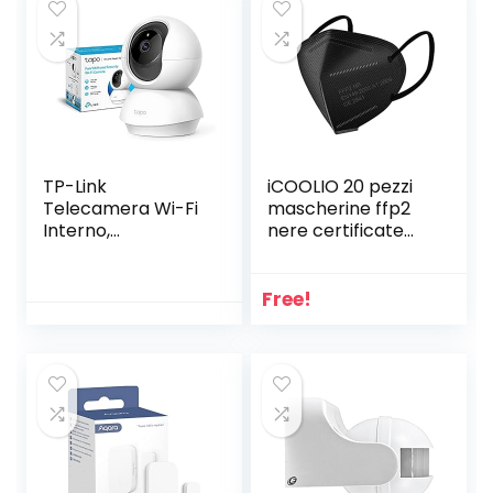
TP-Link
iCOOLIO 20 pezzi
Telecamera Wi-Fi
mascherine ffp2
Interno,
nere certificate
Videocamera
ce, mascherine
sorveglianza
ffp2, mascherine
1080P, Visione
ffp2 , mascherina
Free!
Notturna, Audio
ffp2 certificata,
Bidirezionale,
maschera ffp2
Notifiche in tempo
Nero pezzi (Nero
reale del sensore
20 pezzi)
di
movimento(Tapo
C200)