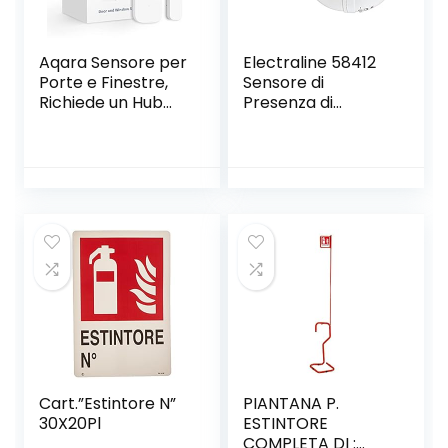
Aqara Sensore per
Electraline 58412
Porte e Finestre,
Sensore di
Richiede un Hub
Presenza di
AQARA,
Movimento,
Connessione
Interruttore
Zigbee, Rilevatore
Crepuscolare e
Wireless per
Timer IP44, Bianco
Sistema di allarme
e Domotica
Intelligente,
Compatibile con
Apple HomeKit,
Alexa, IFTTT
Cart.”Estintore N”
PIANTANA P.
30X20Pl
ESTINTORE
COMPLETA DI :