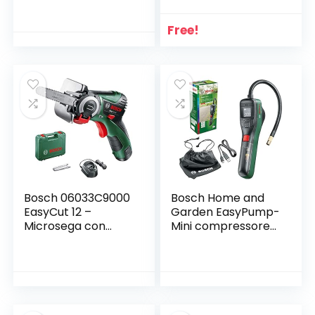
Lunghezza lama 45
3.6 V, Schwarz,
cm, 18V-2.0 Ah,
Grün, Metallisch
GTC1845L20-QW
Free!
Bosch 06033C9000
Bosch Home and
EasyCut 12 –
Garden EasyPump-
Microsega con
Mini compressore
Microlama
Elettrico (Batteria
NanoBlade Wood
3,0 Ah, 3,6 Volt,
Speed 65 mm, 0 –
Funzione autostop,
4.100 giri/min, 12 V,
150 PSI, 10,3 Bar, LED,
Verde, 1 Pezzo
Ricaricabile
Tramite USB-C, in