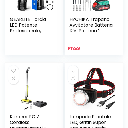
GEARLITE Torcia
HYCHIKA Trapano
LED Potente
Avvitatore Batteria
Professionale,
12V, Batteria 2
10000 Lumen Torcia
Velocità 30N .m
Led USB
Mas, 4x Punte
Ricaricabile con 2
Piatte, 6x Punte
Free!
Bottoni,
Elicoidali, 6x Pezzi di
Impermeabile IP65
Viti, 5x Chiavi a
Torcia Zoomabile
Hussola e Custodia,
con 5 modalità per
Multicolore
Campeggio
Escursioni
Emergenza
Kärcher FC 7
Lampada Frontale
Cordless
LED, Gritin Super