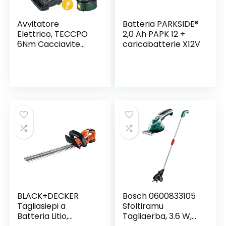
Avvitatore
Batteria PARKSIDE®
Elettrico, TECCPO
2,0 Ah PAPK 12 +
6Nm Cacciavite
caricabatterie X12V
Elettrico, 9+1
Coppia di
Serraggio, 45 Pezzi
Accessori,
2000mAh Li-ion
3,6V, 2 Diversi
Angolazione a
Piegare, Luce a LED,
Migliore Regalo di
DIY -TDSC01P
BLACK+DECKER
Bosch 0600833105
Tagliasiepi a
Sfoltiramu
Batteria Litio,
Tagliaerba, 3.6 W,