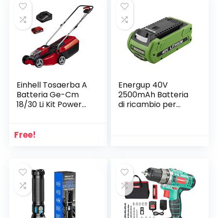
Scatola)
Einhell Tosaerba A
Energup 40V
Batteria Ge-Cm
2500mAh Batteria
18/30 Li Kit Power
di ricambio per
X-Change 18 V, 60.5
utensili a batteria
x 39.5 x 37.5 Cm,
GreenWorks 40V
Rosso Nero
serie G-MAX 29472
Free!
29462 2901319
LB40A010 24252
25322 20262 29252
20202 22262 27062
20642