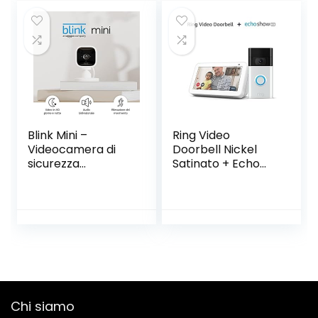
4 Rulli Inclusi, Giallo
Blink Mini –
Ring Video
Videocamera di
Doorbell Nickel
sicurezza
Satinato + Echo
intelligente per
Show 5 (2ª
interni, plug-in,
generazione,
video HD 1080p,
modello 2021) |
rilevazione di
Schermo
movimento, audio
intelligente con
bidirezionale,
Alexa e
config. semplice,
telecamera da 2
compatibile con
MP | Bianco
Alexa | 1
ghiaccio
Chi siamo
videocamera