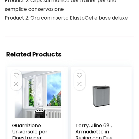
Product 2: Clips sul manico del trainer per una
semplice conservazione
Product 2: Ora con inserto ElastoGel e base deluxe
Related Products
Guarnizione
Terry, Jline 68 ,
Universale per
Armadietto in
Finestre per
Resina con Due