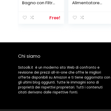
Bagno con Filtro
Alimentatore
Anti Clogging,
Plug-In di
Tappo per
Amazon + Echo
Lavabo a
Show 5 (2ª
Free!
Scomparsa,
generazione,
Scarico Lavabo
modello 2021)
Bagno
Schermo
Universale Pop
intelligente con
Up, Filtro di
Alexa | Video in
Scarico
HD,
Rimbalzo del
alimentazione
Chi siamo
Lavabo per
tramite presa
Lavandino Bidet
elettrica
Vasca (Ø37-
Sstoolk.it è un moderno sito Web di confronto e
41mm)
revisione dei prezzi all-in-one che offre le migliori
offerte disponibili su Amazon e ti tiene aggiornato con
gli ultimi blog aggiunti. Tutte le immagini sono di
proprietà dei rispettivi proprietari. Tutti i contenuti
citati derivano dalle rispettive fonti.