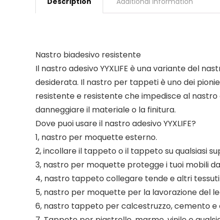
Description
Additional information
Nastro biadesivo resistente
Il nastro adesivo YYXLIFE è una variante del nastro
desiderata. Il nastro per tappeti è uno dei pioni
resistente e resistente che impedisce al nastro 
danneggiare il materiale o la finitura.
Dove puoi usare il nastro adesivo YYXLIFE?
1, nastro per moquette esterno.
2, incollare il tappeto o il tappeto su qualsiasi su
3, nastro per moquette protegge i tuoi mobili dai
4, nastro tappeto collegare tende e altri tessuti
5, nastro per moquette per la lavorazione del legn
6, nastro tappeto per calcestruzzo, cemento e qu
7, Tappeto per piastrelle, marmo, vinile e qualsias