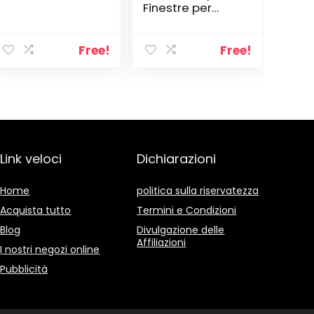
Finestre per
Condizionatore
Portatile,
Asciugatrice,
Free!
Free!
AirLock Per Tutti
Condizionatori
Portatili | Hot Air
Stop – Facile da
Installare, Senza
Bisogno Di
Perforazioni,
Link veloci
Dichiarazioni
300CM
Home
politica sulla riservatezza
Acquista tutto
Termini e Condizioni
Blog
Divulgazione delle
Affiliazioni
I nostri negozi online
Pubblicità