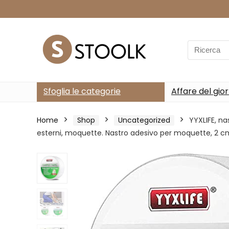
Search
for:
Sfoglia le categorie
Affare del gio
Home
Shop
Uncategorized
YYXLIFE, na
esterni, moquette. Nastro adesivo per moquette, 2 c