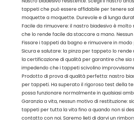
Nastro biadesivo resistente. Scegli il nastro ant
tappeti che può essere affidabile per tenere sal
moquette a moquette. Durevole e di lunga durata
Facile da rimuovere: il nastro biadesivo è molto 
che lo rende facile da staccare a mano. Nessun r
Fissare i tappeti da bagno e rimuovere in modo 
Sicura e salutare: la pinza per tappeto lo rende 
la certificazione di qualità per garantire che si
impedendo che i tappeti scivolino improvvisam
Prodotto di prova di qualità perfetta: nastro bia
per tappeti. Ha superato il rigoroso test della t
possa funzionare normalmente in qualsiasi amb
Garanzia a vita, nessun motivo di restituzione: 
tappeti per tutta la vita fino a quando non si de
contatto con noi. Saremo lieti di darvi un rimb