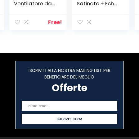
Ventilatore da
Satinato + Echo
soffitto, 107 cm,
Show 5 (2ª
Bianco
generazione,
modello 2021) |
Free!
Schermo
intelligente con
Alexa e
telecamera da
2 MP | Bianco
ghiaccio
ISCRIVITI ALLA NOSTRA MAILING LIST PER
BENEFICIARE DEL MEGLIO
Offerte