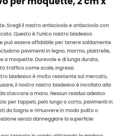
vo per moquette, 2 cm x
e. Scegli il nastro antiscivolo e antiscivolo con
rcato. Questo è l’unico nastro biadesivo
he può essere affidabile per tenere saldamente
 includono pavimenti in legno, marmo, piastrelle,
e a moquette. Durevole e di lunga durata,
o traffico come scale, ingressi.
astro biadesivo è molto resistente sul mercato,
usare, il nostro nastro biadesivo è incollato alla
e da staccare a mano. Nessun residuo adesivo
olo per tappeti, pelo lungo o corto, pavimenti in
peti da bagno e rimuovere in modo pulito o
sizione senza danneggiare la superficie
a per tappeto lo rende utilizzando la migliore