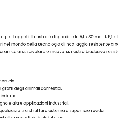
 per tappeti. Il nastro è disponibile in 5,1 x 30 metri, 5,1 x
eri nel mondo della tecnologia di incollaggio resistente a 
di arricciarsi, scivolare o muoversi, nastro biadesivo res
perficie.
 graffi degli animali domestici.
 insieme.
o e altre applicazioni industriali.
alsiasi altra struttura esterna e superficie ruvida.
i altra superficie liscia interna.