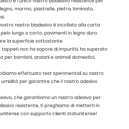
Questo è l’unico nastro biadesivo resistente per
legno, marmo, piastrelle, pietra, laminato,
si.
nostro nastro biadesivo è incollato alla carta
pelo lungo o corto, pavimenti in legno duro.
re la superficie sottostante.
er tappeti non ha sapore di impurità, ha superato
za per bambini, anziani e animali domestici,
, abbiamo effettuato test sperimentali su nastro
i umidità per garantire che il nastro adesivo
adesivo, che garantiamo un nastro adesivo per
desivo resistente, ti preghiamo di metterti in
unitense con supporto clienti statunitense!