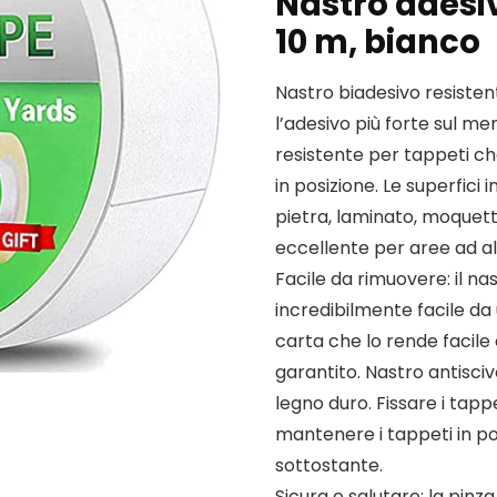
Nastro adesi
10 m, bianco
Nastro biadesivo resistent
l’adesivo più forte sul me
resistente per tappeti c
in posizione. Le superfici
pietra, laminato, moquett
eccellente per aree ad alt
Facile da rimuovere: il n
incredibilmente facile da 
carta che lo rende facil
garantito. Nastro antisciv
legno duro. Fissare i tap
mantenere i tappeti in po
sottostante.
Sicura e salutare: la pinz