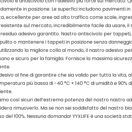
iscivolo e antiscivolo con l’adesivo più forte sul mercato. 
damente in posizione. Le superfici includono pavimenti in 
, eccellente per aree ad alto traffico come scale, ingres
resistente sul mercato, incredibilmente facile da usare, il 
esiduo adesivo garantito. Nastro antiscivolo per tappeti, 
pulito o mantenere i tappeti in posizione senza danneggia
utilizzando la migliore colla al mondo, il nastro adesivo p
a sano e sicuro per la famiglia. Fornisce la massima sicurez
ente.
desivo al fine di garantire che sia valido per tutta la vita
emperatura più bassa di -40 °C + 140 °C di umidità e 90% d
iente.
siamo così sicuri dell’estrema potenza del nostro nastro 
sidera rimuoverlo. Ma se non sei soddisfatto del nastro bia
orso del 100%. Nessuna domanda! YYXLIFE è una società stat