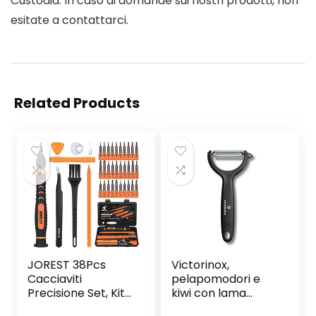
Custodia. In caso di domande sui nostri prodotti, non
esitate a contattarci.
Related Products
JOREST 38Pcs
Victorinox,
Cacciaviti
pelapomodori e
Precisione Set, Kit
kiwi con lama
Professionali con
seghettata,