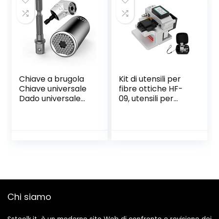
Ovale
Chiave a brugola
Kit di utensili per
Chiave universale
fibre ottiche HF-
Dado universale
09, utensili per
Chiave a bussola
taglierine per
universale Utensili
mannaia in fibra
a mano multi
ottica di alta
funzione 7-19mm
precisione, taglio
con adattatore
accurato,
per avvitatori ad
dispositivo 3 in 1,
angolo di 105°
angolo di taglio
Cacciavite
inferiore a 0,5
Strumenti di
gradi, per fibra
Chi siamo
riparazione