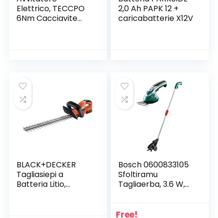
Elettrico, TECCPO
2,0 Ah PAPK 12 +
6Nm Cacciavite
caricabatterie X12V
Elettrico, 9+1
Coppia di
Serraggio, 45 Pezzi
Accessori,
2000mAh Li-ion
3,6V, 2 Diversi
Angolazione a
Piegare, Luce a LED,
Migliore Regalo di
DIY -TDSC01P
BLACK+DECKER
Bosch 0600833105
Tagliasiepi a
Sfoltiramu
Batteria Litio,
Tagliaerba, 3.6 W,
Lunghezza lama 45
3.6 V, Schwarz,
cm, 18V-2.0 Ah,
Grün, Metallisch
GTC1845L20-QW
Free!