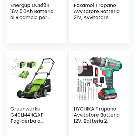
Energup DCB184
Faxamol Trapano
18V 5.0Ah Batteria
Avvitatore Batteria
di Ricambio per
21V, Avvitatore
DeWalt 18V
Elettrico 42Nm Max
Batteria DeWalt
con 2 Batteries
DCB184 DCB200
2.0Ah, 25+3 Coppie,
DCB182 DCB180
2 Velocità, LED
DCB181 DCB182
Luce, 10mm
DCB201
Mandrino
Automatico per
Casa Progetto
Greenworks
HYCHIKA Trapano
G40LM41K2XF
Avvitatore Batteria
Tagliaerba a
12V, Batteria 2
Batteria per Prati
Velocità 30N .m
Fino a 500m²,
Mas, 4x Punte