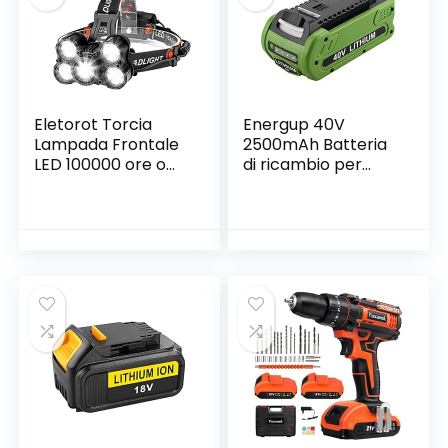
Eletorot Torcia
Energup 40V
Lampada Frontale
2500mAh Batteria
LED 100000 ore o
di ricambio per
più, 2000LM
utensili a batteria
Lampada da Testa
GreenWorks 40V
LED USB
serie G-MAX 29472
Ricaricabile, Torcia
29462 2901319
Frontale con 4
LB40A010 24252
Modalità di
25322 20262 29252
Illuminazione, Luce
20202 22262 27062
Frontale per Pesca,
20642
Campeggio o
Arrampicata