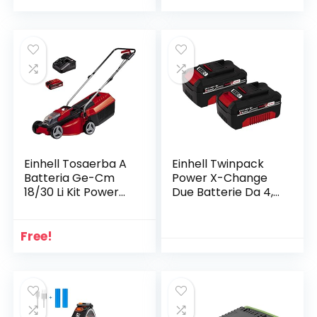
Einhell Tosaerba A
Einhell Twinpack
Batteria Ge-Cm
Power X-Change
18/30 Li Kit Power
Due Batterie Da 4,0
X-Change 18 V, 60.5
Ah, 12 x 7.5 x 7 Cm,
x 39.5 x 37.5 Cm,
Rosso Nero
Rosso Nero
Free!