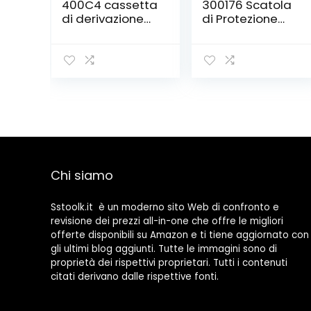
400C4 cassetta
300176 Scatola
di derivazione
di Protezione
con passacavi
Stagna per
Spina e Presa
Volante
Impermeabile
Ip44, Arancione
Chi siamo
Sstoolk.it è un moderno sito Web di confronto e
revisione dei prezzi all-in-one che offre le migliori
offerte disponibili su Amazon e ti tiene aggiornato con
gli ultimi blog aggiunti. Tutte le immagini sono di
proprietà dei rispettivi proprietari. Tutti i contenuti
citati derivano dalle rispettive fonti.