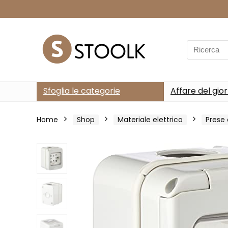
Search
for:
Sfoglia le categorie
Affare del gio
Home
Shop
Materiale elettrico
Prese 