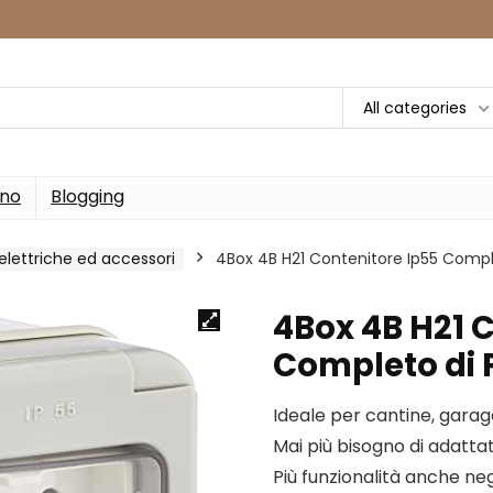
All categories
rno
Blogging
elettriche ed accessori
4Box 4B H21 Contenitore Ip55 Complet
4Box 4B H21 
Completo di P
Ideale per cantine, garage
Mai più bisogno di adatta
Più funzionalità anche ne