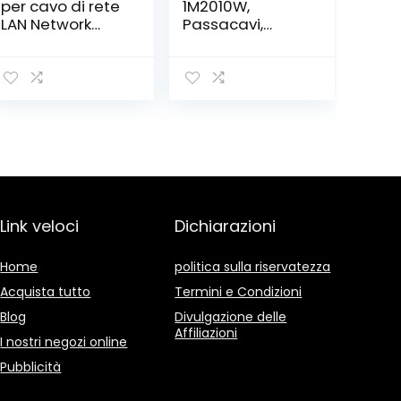
per cavo di rete
1M2010W,
LAN Network
Passacavi,
Ethernet
Canalina
Multifunzionale
Passacavi,
RJ45 RJ11 RJ12
Canalina
CAT5 CAT 6 UTP
Copricavi,
Canalina
Passacavi
Pavimento – 20
x 10 mm – 1 m
Lunghezza –
Bianco
Link veloci
Dichiarazioni
Home
politica sulla riservatezza
Acquista tutto
Termini e Condizioni
Blog
Divulgazione delle
Affiliazioni
I nostri negozi online
Pubblicità