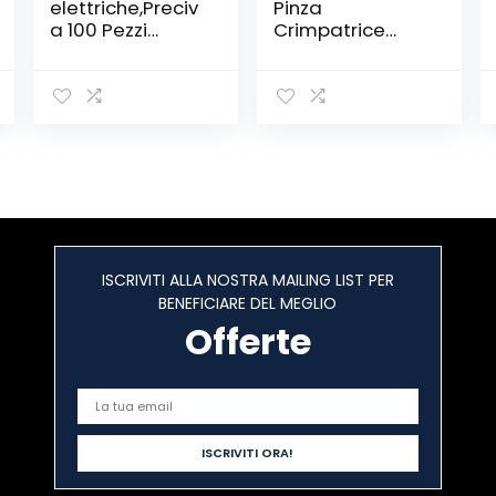
elettriche,Preciv
Pinza
a 100 Pezzi
Crimpatrice
Capicorda a
Plug RJ11 RJ12
Morsetto a Leva
RJ45 4 6 8 Poli
Connettore
Per Cavo Di Rete
cavo elettrico
Ethernet Lan
Kit di
morsettiere,Bloc
chi connettori
elettrici con 50
Pezzi 3 Porte/40
Pezzi 2 Porte/10
Pezzi 5 Porte.
ISCRIVITI ALLA NOSTRA MAILING LIST PER
BENEFICIARE DEL MEGLIO
Offerte