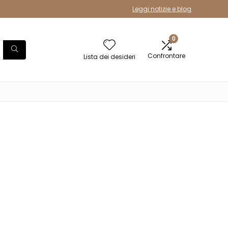
Leggi notizie e blog
0
Confrontare
Lista dei desideri