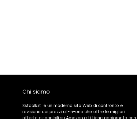
Chi siamo
Sstoolk.it è un moderno sito Web di confronto e
revisione dei prezzi all-in-one che offre le migliori
offerte disponibili su Amazon e ti tiene aggiornato con
gli ultimi blog aggiunti. Tutte le immagini sono di
proprietà dei rispettivi proprietari. Tutti i contenuti
citati derivano dalle rispettive fonti.