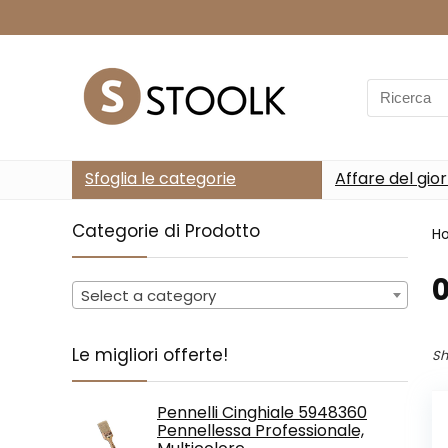
Search
for:
Sfoglia le categorie
Affare del gio
Categorie di Prodotto
H
‎
Select a category
Le migliori offerte!
Sh
Pennelli Cinghiale 5948360
Pennellessa Professionale,