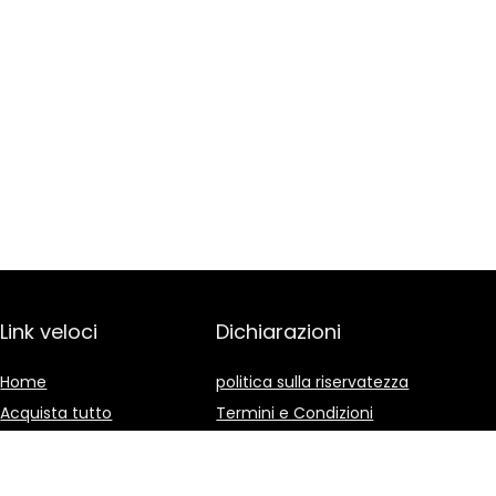
Link veloci
Dichiarazioni
Home
politica sulla riservatezza
Acquista tutto
Termini e Condizioni
Blog
Divulgazione delle
Affiliazioni
I nostri negozi online