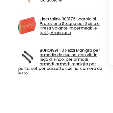
Multicolore
Electraline 300176 Scatola di
Protezione Stagna per Spina e
Presa Volante Impermeabile
Ip44, Arancione
BUHO1991-10 Pezzi Maniglia per
armadio da cucina, con viti, in
lega di zinco, per armadi,
armadi, armadi, maniglia per
porta, set per cassetto cucina, camera da
letto