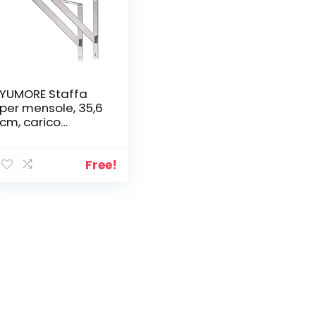
YUMORE Staffa
per mensole, 35,6
cm, carico
massimo: 249,5
kg, supporto per
mensole in
Free!
acciaio inox,
resistente, ad
angolo retto,
confezione da 2