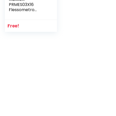
PRMES03X16
Flessometro
Autobloccante 3 m,
Metro da tasca
Free!