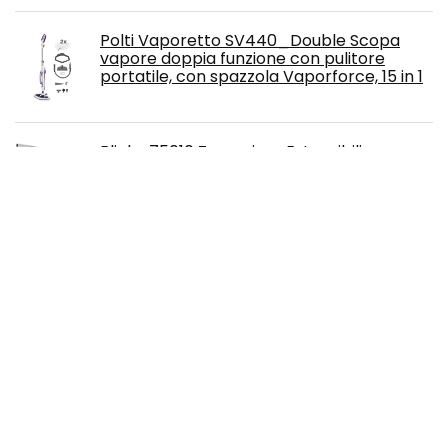
Polti Vaporetto SV440_Double Scopa
vapore doppia funzione con pulitore
portatile, con spazzola Vaporforce, 15 in 1
Blinky 75010 Zanzariere Estensibili
Anodizzato, 50 x 70 H cm
Free!
FOROREH Nastro isolante (nastro
sigillante in PVC - nastro adesivo), per
isolamento - riparazione di conduttori
elettrici
BLACK+DECKER Idropulitrice ad Alta
Pressione BXPW1400E (1400 W, 110 bar, 390
l/h)