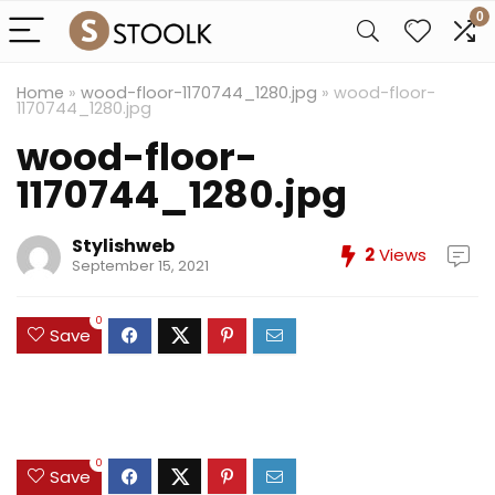
0
Home
»
wood-floor-1170744_1280.jpg
»
wood-floor-
1170744_1280.jpg
wood-floor-
1170744_1280.jpg
Stylishweb
2
Views
September 15, 2021
0
Save
0
Save