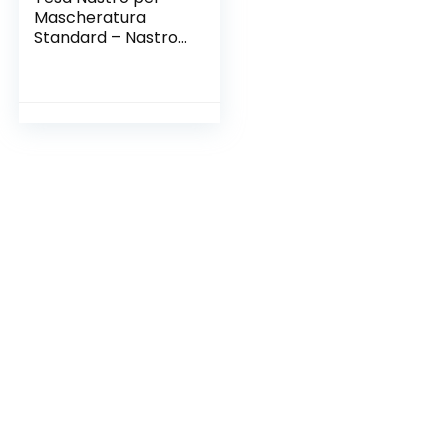
Mascheratura
Standard – Nastro
in Carta per
Mascheratura,
Rimozione senza
Residui per 4 Giorni,
senza Solventi, 50
m x 50 mm