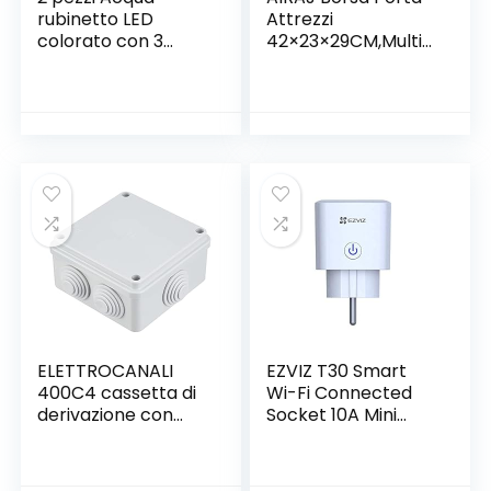
rubinetto LED
Attrezzi
colorato con 3
42×23×29CM,Multif
colori che
unzionale a Bocca
cambiano Termica,
Larga,Ampia Borsa
YoMaris RC-F03
Grande,Base in ABS
Flusso d’acqua del
Impermeabile,Con
rubinetto di
Spallacci
rubinetto per
Regolabili,Elettricist
cucina e bagni.
i Borsa degli
Attrezzi,Profession
ale Borsa Attrezzi
ELETTROCANALI
EZVIZ T30 Smart
400C4 cassetta di
Wi-Fi Connected
derivazione con
Socket 10A Mini
passacavi
Smart Outlet
Funziona con
Android iOS Alexa,