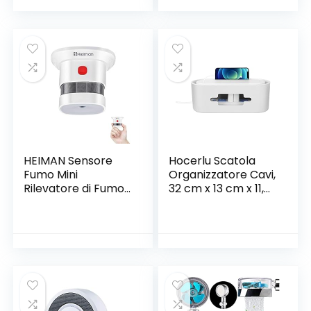
Funzione Timer,
Controllo app,
Bianco
HEIMAN Sensore
Hocerlu Scatola
Fumo Mini
Organizzatore Cavi,
Rilevatore di Fumo
32 cm x 13 cm x 11,5
da 10 Anni Allarme
cm Raccogli Cavi
Fumo con Sensore
con Coperchio per
Fotoelettrico
Proteggere e
Indipendente
Nascondere Filo
EN14604 con
Disordinato –
certificazione CE (1
Fondo con Più Fori
pezzi)
di Ventilazione e 4
Cuscinetti