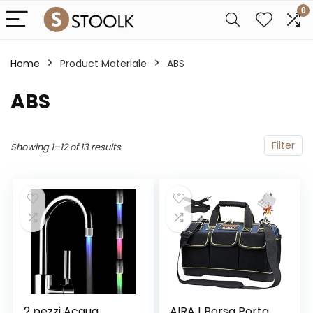
0
Home
Product Materiale
‎ABS
‎ABS
Filter
Showing 1–12 of 13 results
2 pezzi Acqua
AIRAJ Borsa Porta