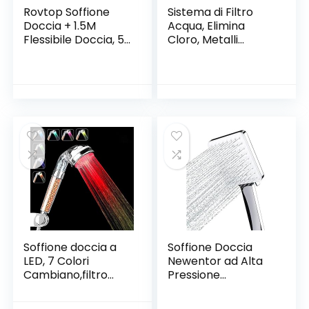
Rovtop Soffione
Sistema di Filtro
Doccia + 1.5M
Acqua, Elimina
Flessibile Doccia, 5
Cloro, Metalli
Funzioni Getti,
Pesanti, Pesticidi,
Doccia Soffione
Microplastiche,
Multifunzionale ad
sistema super
Alta Pressione, con
certificata
Teflon e Guarnizioni
SGS,RohS, NSF e
FDA – Filtri d’acqua
per rubinetto –
Fry-Cs
Soffione doccia a
Soffione Doccia
LED, 7 Colori
Newentor ad Alta
Cambiano,filtro
Pressione
ionico SPA, filtro ad
Risparmio Idrico,
alta pressione,
Doccino per