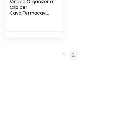
Vinabo Organizer a
Clip per
Cavo,Fermacavi
Clip Portacavi
Adesivo
Multifunzione,Gesti
one del Cavo Ganci
Adesivi per Cavi di
Alimentazione,Supp
orto per Cavo per
←
1
2
Ricarica, Mouse, PC,
Ufficio e Casa