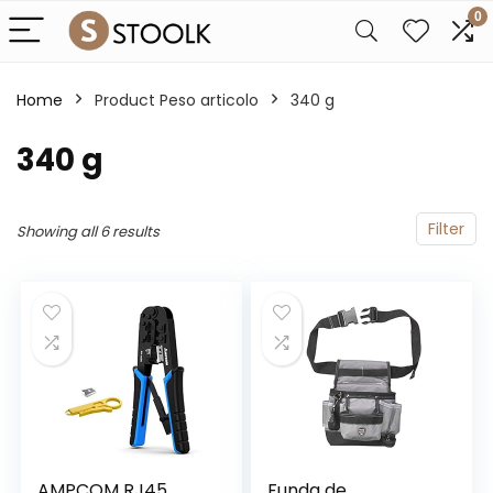
0
Home
Product Peso articolo
‎340 g
‎340 g
Filter
Showing all 6 results
AMPCOM RJ45
Funda de