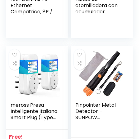
Ethernet
atornilladora con
Crimpatrice, 8P /
acumulador
6P-RJ11, RJ12
Cricchetto
Cricchetto
Taglierina Spellafili
Blu
meross Presa
Pinpointer Metal
Intelligente Italiana
Detector –
Smart Plug (Type
SUNPOW
L), Spina WiFi,
impermeabile
Compatibile con
portatile a 360°
Apple HomeKit Siri,
con luce LED e
Free!