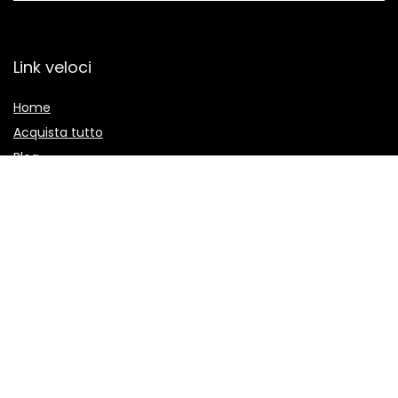
Link veloci
Home
Acquista tutto
Blog
I nostri negozi online
Pubblicità
Dichiarazioni
politica sulla riservatezza
Termini e Condizioni
Divulgazione delle Affiliazioni