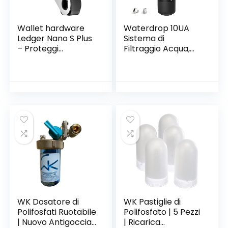
Wallet hardware
Waterdrop 10UA
Ledger Nano S Plus
Sistema di
– Proteggi
Filtraggio Acqua,
criptovalute, NFT e
Qualità Alta 30K litri
token
Sistema di
Filtraggio Acqua
per il Rubinetto
Sotto Bancone,
Rimuove il 99% di
Piombo, Fluoro,
Cloro, Cattivo
Sapore & Odore,
0.5μm
WK Dosatore di
WK Pastiglie di
Polifosfati Ruotabile
Polifosfato | 5 Pezzi
| Nuovo Antigoccia |
| Ricarica