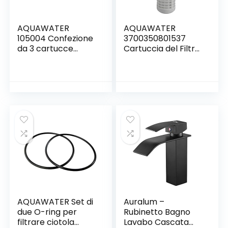
AQUAWATER
AQUAWATER
105004 Confezione
3700350801537
da 3 cartucce
Cartuccia del Filtro
filtranti Avvolto
Lavabile 50μ-
20μ-Formato
Formato Standard
Standard 10″-
10″-Durata 12 Mesi,
Durata 6 Mesi,
None, 1 Unità
None, 3 unità 1
(Confezione da 1)
AQUAWATER Set di
Auralum –
due O-ring per
Rubinetto Bagno
filtrare ciotola
Lavabo Cascata