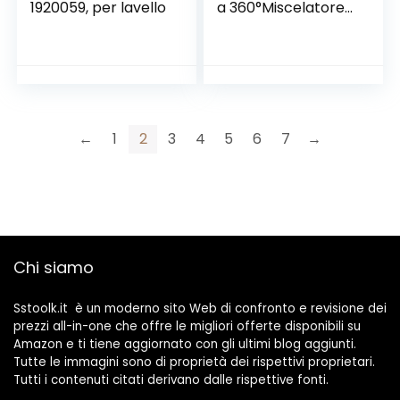
1920059, per lavello
a 360°Miscelatore
Cucina e Fredda e
Calda Regolabile
Rubinetto, per
Cucina Lavello,
Ottone Cromato
←
1
2
3
4
5
6
7
→
Chi siamo
Sstoolk.it è un moderno sito Web di confronto e revisione dei
prezzi all-in-one che offre le migliori offerte disponibili su
Amazon e ti tiene aggiornato con gli ultimi blog aggiunti.
Tutte le immagini sono di proprietà dei rispettivi proprietari.
Tutti i contenuti citati derivano dalle rispettive fonti.