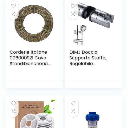
Compresi i
Raccordi
Corderie Italiane
DIMJ Doccia
006000921 Cavo
Supporto Staffa,
Stendibiancheria,
Regolabile
Acciaio/Ottone,
Ricambio Supporto
Plastificato, 4 mm,
Doccetta 18-25
20 m
mm ABS Doccia
Soffione Supporto
per Barra,
Saliscendi con
Finitura Cromata,
Grigio