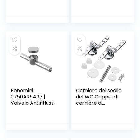
(portafiltro)
Nero Rubinetto a
Cascata Quadrato
Ottone Alta Qualità
Miscelatore Lavabo
Bagno Nero Acqua
Calda e Fredda
Bonomini
Cerniere del sedile
0750AR54B7 |
del WC Coppia di
Valvola Antiriflusso
cerniere di
Orizzontale | Sifone
ricambio rifinite in
DN32 | Valvola di
lega Coprivaso
Non Ritorno |
Sedile WC per
Antiodore Scarichi |
Legno | Resina |
Plastica, Cromato
MDF Sedili WC –