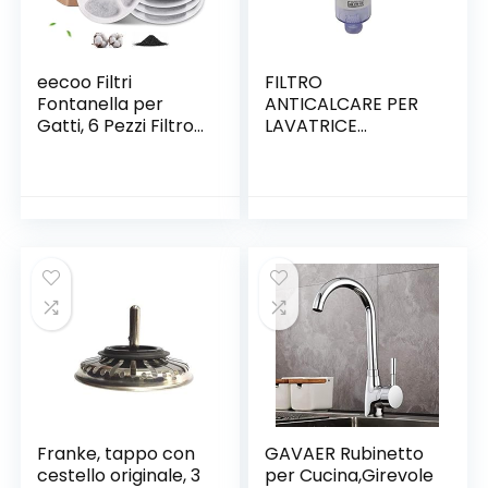
eecoo Filtri
FILTRO
Fontanella per
ANTICALCARE PER
Gatti, 6 Pezzi Filtro
LAVATRICE
Carboni Attivi Filtri
LAVASTOVIGLIE IN
Ricambio per
POLIFOSFATO
Fontanella Gatto
Trinking Fontane
Filtri Acqua per
Fontana 1,6L 2L 2,5L
3 L
Franke, tappo con
GAVAER Rubinetto
cestello originale, 3
per Cucina,Girevole