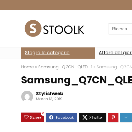
Search
for:
Sfoglia le categorie
Affare del gio
Home
»
Samsung_Q7CN_QLED_1
»
Samsung_Q7CN
Samsung_Q7CN_QLE
Stylishweb
March 13, 2019
0
Save