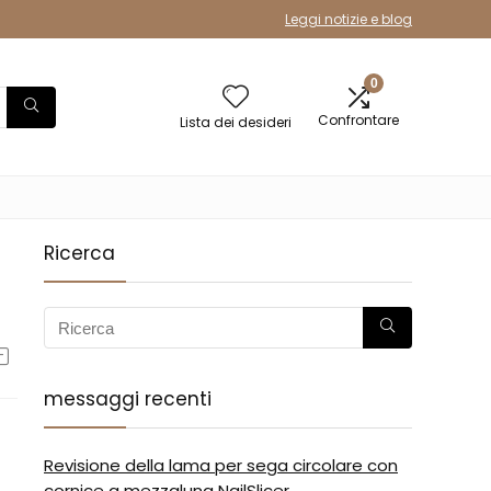
Leggi notizie e blog
0
Confrontare
Lista dei desideri
Ricerca
messaggi recenti
Revisione della lama per sega circolare con
cornice a mezzaluna NailSlicer