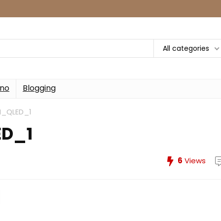
All categories
rno
Blogging
_QLED_1
D_1
6
Views