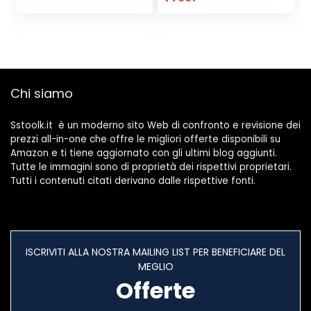
Legno | Resina |
Inox, Grigio
MDF Sedili WC –
[Exclusiva
Compresi i
Amazon]
Raccordi
[Esclusiva
Amazon]
Chi siamo
Sstoolk.it è un moderno sito Web di confronto e revisione dei
prezzi all-in-one che offre le migliori offerte disponibili su
Amazon e ti tiene aggiornato con gli ultimi blog aggiunti.
Tutte le immagini sono di proprietà dei rispettivi proprietari.
Tutti i contenuti citati derivano dalle rispettive fonti.
ISCRIVITI ALLA NOSTRA MAILING LIST PER BENEFICIARE DEL
MEGLIO
Offerte