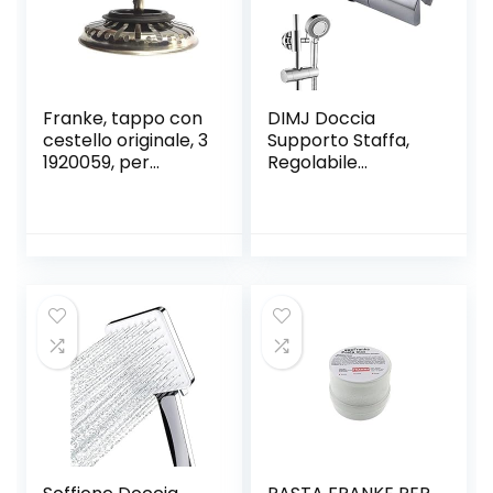
Franke, tappo con
DIMJ Doccia
cestello originale, 3
Supporto Staffa,
1920059, per
Regolabile
lavello
Ricambio
Supporto
Doccetta 18-25
mm ABS Doccia
Soffione Supporto
per Barra,
Saliscendi con
Finitura Cromata,
Grigio