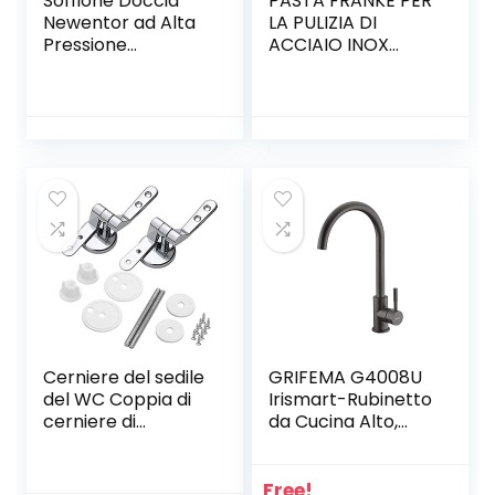
Soffione Doccia
PASTA FRANKE PER
Newentor ad Alta
LA PULIZIA DI
Pressione
ACCIAIO INOX
Risparmio Idrico,
LAVELLI CAPPE
Doccino per
CUCINE A GAS
Doccia
300g
Anticalcare, 6
Funzioni Getto,
Doccetta
Universale Facile
da Installare,
Telefono Doccia in
ABS + Acciaio,
Facile Pulire
Cerniere del sedile
GRIFEMA G4008U
del WC Coppia di
Irismart-Rubinetto
cerniere di
da Cucina Alto,
ricambio rifinite in
Miscelatore
lega Coprivaso
Monocomando
Sedile WC per
per Lavello, Acciaio
Free!