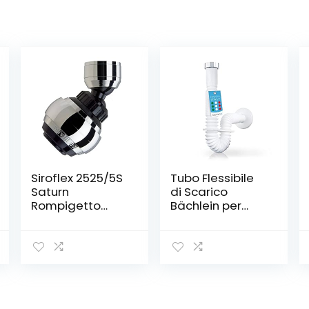
Siroflex 2525/5S
Tubo Flessibile
Saturn
di Scarico
Rompigetto
Bächlein per
Aeratore
Lavabo – G 1 1/4″
Doccetta
x 32 mm,
Rubinetto
Estensibile da
Cucina Made in
320-800 mm,
Italy Cromato
Sifone Antiodore
Nero | Aeratore
Regolabile
Rubinetto Con
Individualmente