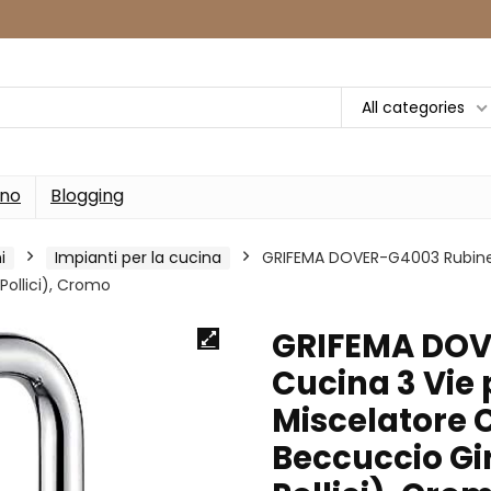
All categories
rno
Blogging
i
Impianti per la cucina
GRIFEMA DOVER-G4003 Rubinett
Pollici), Cromo
GRIFEMA DOV
Cucina 3 Vie 
Miscelatore 
Beccuccio Gir