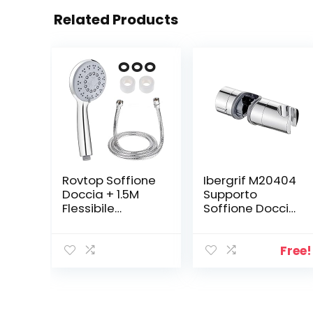
Related Products
Rovtop Soffione
Ibergrif M20404
Doccia + 1.5M
Supporto
Flessibile
Soffione Doccia
Doccia, 5
per Barra per
Funzioni Getti,
Saliscendi,
Doccia Soffione
Regolabile
Free!
Multifunzionale
Ricambio Porta
ad Alta
per Doccetta,
Pressione, con
18-25 mm, ABS,
Teflon e
Cromo, Argento