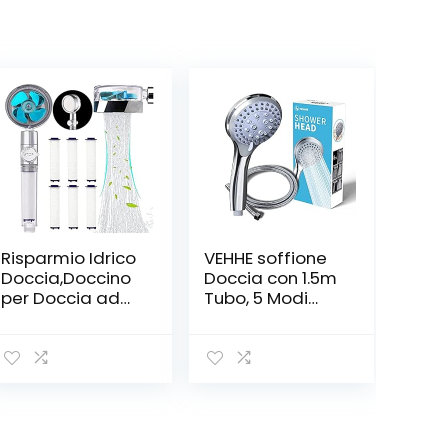
Risparmio Idrico
VEHHE soffione
Doccia,Doccino
Doccia con 1.5m
per Doccia ad
Tubo, 5 Modi
Elica ad Alta
Funzione
Pressione,
soffione Doccia
Soffione Doccia
Alta Pressione,
Anticalcare
Risparmio Idrico,
Girevole a 360 °,
Soffione per
Connettore
Doccia
Universale
Universale