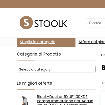
Search
for:
Sfoglia le categorie
Affare del gio
Categorie di Prodotto
H
‎
Select a category
Le migliori offerte!
Sh
Black+Decker BXUP1100XDE
Pompa Immersione per Acque