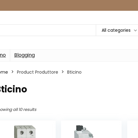
All categories
rno
Blogging
ome
Product Produttore
‎Bticino
Bticino
owing all 10 results