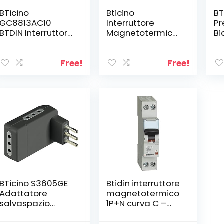
BTicino
Bticino
BT
GC8813AC10
Interruttore
Pr
BTDIN Interruttore
Magnetotermico,
Bi
Magnetotermico
Kit 4 Pezzi, 10 A
Differenziale 1P+N,
4.5 kA, Idn = 0.03
Free!
Free!
A, In = 10 A
BTicino S3605GE
Btidin interruttore
Adattatore
magnetotermico
salvaspazio
1P+N curva C –
Corner-3 Prese
4,5kAterruttore
Spina 10A-Colore
magne