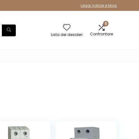
Leggi notizie e blog
0
Confrontare
Lista dei desideri