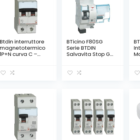
Btdin interruttore
BTicino F80SG
BT
magnetotermico
Serie BTDIN
In
1P+N curva C –
Salvavita Stop Go
Ma
4,5kA
a Riarmo
C1
Automatico,
45
Grigio