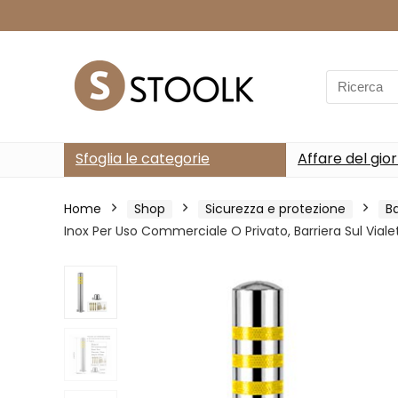
Search
for:
Sfoglia le categorie
Affare del gio
Home
Shop
Sicurezza e protezione
B
Inox Per Uso Commerciale O Privato, Barriera Sul Via