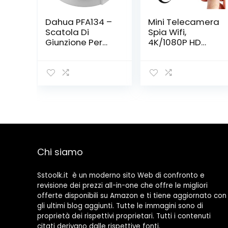
Dahua PFA134 –
Mini Telecamera
Scatola Di
Spia Wifi,
Giunzione Per
4K/1080P HD
Telecamere
Telecamera
Bullet E Dome
Nascosta
Dahua, Bianco,
Portatile DIY
Φ90mmx35 mm
Microcamera
Spia Wireless
con
Rilevamento di
Movimento
Piccole
Telecamere di
Chi siamo
Sorveglianza
per
Interni/Esterni
Sstoolk.it è un moderno sito Web di confronto e
revisione dei prezzi all-in-one che offre le migliori
offerte disponibili su Amazon e ti tiene aggiornato con
gli ultimi blog aggiunti. Tutte le immagini sono di
proprietà dei rispettivi proprietari. Tutti i contenuti
citati derivano dalle rispettive fonti.