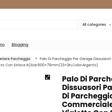
All categories
rno
Blogging
arriere Parcheggio
Palo Di Parcheggio Per Garage Dissuasori 
letto Con Strisce R(Size:600×76mm/23×3in,Color:Argento)
Palo Di Parc
Dissuasori Pa
Di Parcheggio
Commerciale 