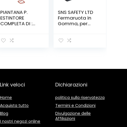
PIANTANA P.
SNS SAFETY LTD
ESTINTORE
Fermaruota in
COMPLETA DI :
Gomma, per
BASE, ASTA E
Parcheggi e
CARTELLO –
Garages, Nero e
COLORE ROSSO
Giallo, 55x15x10
cm (Pacco da
2)
Link veloci
Dichiarazioni
Home
politica sulla riservatezza
Acquista tutto
Termini e Condizioni
Blog
Divulgazione delle
Affiliazioni
I nostri negozi online