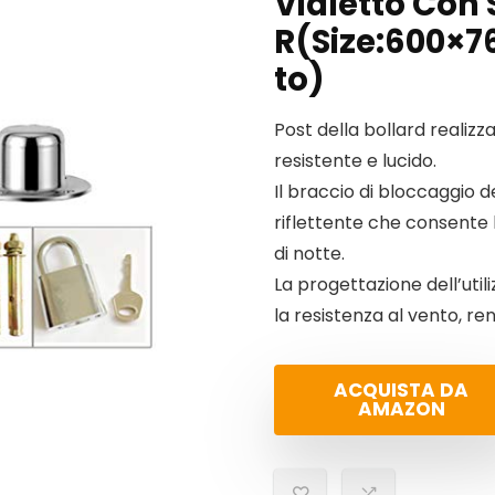
Vialetto Con 
R(Size:600×
to)
Post della bollard realizza
resistente e lucido.
Il braccio di bloccaggio d
riflettente che consente la
di notte.
La progettazione dell’util
la resistenza al vento, ren
ACQUISTA DA
AMAZON