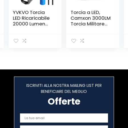
YVKVO Torcia
Torcia a LED,
LED Ricaricabile
Camxon 3000LM
20000 Lumen
Torcia Militare
Potente
Super Luminosa
Professionale
4 Modalità Lega
Torce LED Alta
Di Alluminio Alta
Potenza con
Qualità
Batteria, XHP90
Impermeabile
Tattica Militare
Torcia LED Per
Torcia Elettrica,
All’aperto
IPX65
Impermeabile 5
Modalità per
ISCRIVITI ALLA NOSTRA MAILING LIST PER
Camping Pesca
BENEFICIARE DEL MEGLIO
Trekking
Offerte