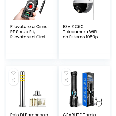
Corsa (3 Batterie
Incluse)
Rilevatore di Cimici
EZVIZ C8C
RF Senza Fili,
Telecamera WiFi
Rilevatore di Cimici
da Esterno 1080p
GPS Spy Finder
Motorizzata,
Hidden Camera
Telecamera WiFi di
Laser per GSM
Sorveglianza,
Tracker Wiretap
Videocamera
Wireless Cameras
Esterna Pan&Tilt
Bug Finder
con Copertura
Visiva a 360 °,con
Visione Notturna
Fino a 30 m,AI,
Impermeabile
Palo Di Parcheggio
GEARLITE Torcia