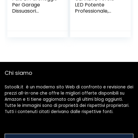
Per Garage
LED Potente
Dissuasori
Professionale,
Parcheggio, Forte
10000 Lumen
Cartello Di
Torcia Led USB
Parcheggio In
Ricaricabile con 2
Acciaio Inox Per
Bottoni,
Uso Commerciale
Impermeabile IP65
O Privato, Barriera
Torcia Zoomabile
Sul Vialetto Con
con 5 modalità per
Strisce
Campeggio
R(Size:600×76mm/
Escursioni
Chi siamo
23×3in,Color:Argen
Emergenza
to)
Sstoolk.it è un moderno sito Web di confronto e revisione dei
prezzi all-in-one che offre le migliori offerte disponibili su
Amazon e ti tiene aggiornato con gli ultimi blog aggiunti.
Tutte le immagini sono di proprietà dei rispettivi proprietari.
Tutti i contenuti citati derivano dalle rispettive fonti.