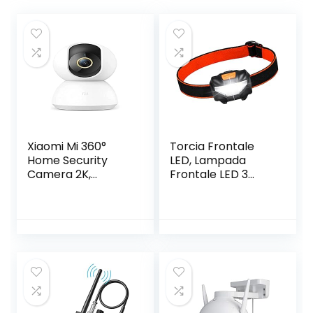
Xiaomi Mi 360°
Torcia Frontale
Home Security
LED, Lampada
Camera 2K,
Frontale LED 3
Bianco, 1.1 x 7.8 x
Modalità di
7.8 cm
Illuminazione
Angolo di 60°
Regolabile
Luminosità 140
Lumen, Lampada
da Testa LED per
Campeggio,
Escursioni, Pesca,