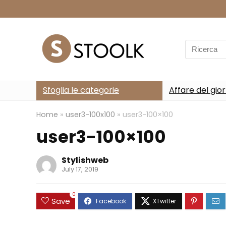
Search
for:
Sfoglia le categorie
Affare del gio
Home
»
user3-100x100
»
user3-100×100
user3-100×100
Stylishweb
July 17, 2019
0
Save