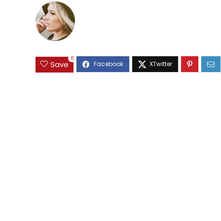
0
Save