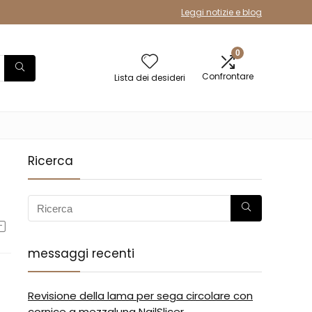
Leggi notizie e blog
0
Confrontare
Lista dei desideri
Ricerca
messaggi recenti
Revisione della lama per sega circolare con
cornice a mezzaluna NailSlicer