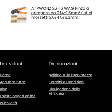
ATPWONZ 26-16 WAG Pinza a
crimpare da 0.14-1.5mm² Set di
morsetti 2.8/4.8/6.3mm
Link veloci
Dichiarazioni
Home
politica sulla riservatezza
Acquista tutto
Termini e Condizioni
Blog
Divulgazione delle
Affiliazioni
I nostri negozi online
Pubblicità