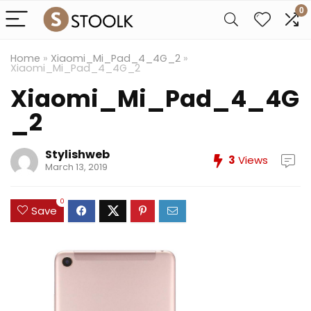
0
Home
»
Xiaomi_Mi_Pad_4_4G_2
»
Xiaomi_Mi_Pad_4_4G_2
Xiaomi_Mi_Pad_4_4G
_2
Stylishweb
3
Views
March 13, 2019
0
Save