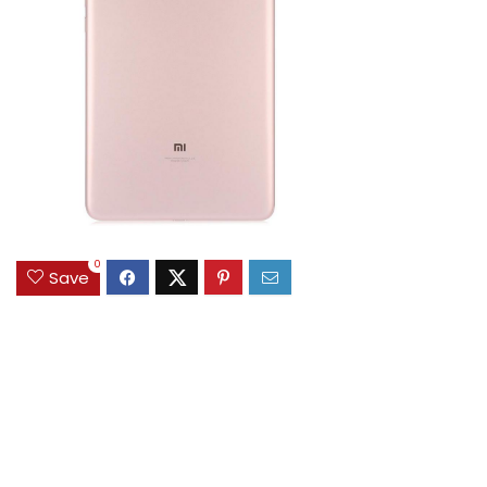
0
Save