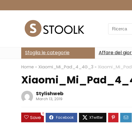
Search
for:
Sfoglia le categorie
Affare del gio
Home
»
Xiaomi_Mi_Pad_4_4G_3
»
Xiaomi_Mi_Pa
Xiaomi_Mi_Pad_4_
Stylishweb
March 13, 2019
0
Save