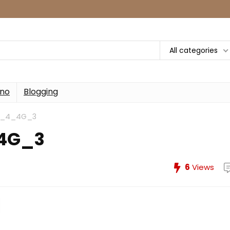
All categories
rno
Blogging
d_4_4G_3
4G_3
6
Views