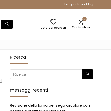
Leggi notizie e blog
0
Confrontare
Lista dei desideri
Ricerca
messaggi recenti
Revisione della lama per sega circolare con
cornice a mezzaluna NailSlicer