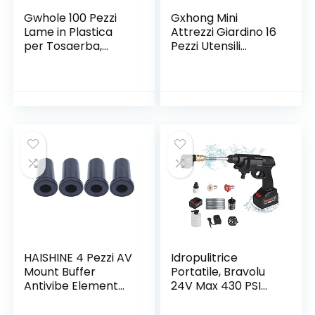
Gwhole 100 Pezzi
Gxhong Mini
Lame in Plastica
Attrezzi Giardino 16
per Tosaerba,
Pezzi Utensili
Lame per
Manuali da Esterno
Decespugliatori
Set di Strumenti
Trim Veloce
Bonsai Forbici
Switchblades Lame
Annaffiatoio pala
Tosaerba
Rastrello Pinzette
Sostituzione Rosso
per Trapianti
Piante Grasse
HAISHINE 4 Pezzi AV
Idropulitrice
Mount Buffer
Portatile, Bravolu
Antivibe Element
24V Max 430 PSI
per Husqvarna 50
Idropulitrice a
51 55 Rancher EU1
Batteria con