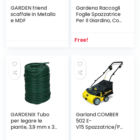
GARDEN friend
Gardena Raccogli
scaffale in Metallo
Foglie Spazzatrice
e MDF
Per Il Giardino, Con
Sacco Di Raccolta
Estraibile,
Multicolore
Free!
GARDENIX Tubo
Garland COMBER
per legare le
502 E-
piante, 3,9 mm x 30
V15 Spazzatrice/Pul
m, materiale per
itre di Prati
legare le piante
Artificiali,