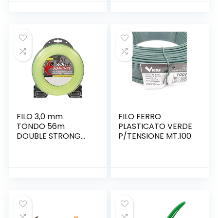
29462 2901319
DCB182 DCB180
LB40A010 24252
DCB181 DCB182
25322 20262 29252
DCB201
20202 22262 27062
20642
FILO 3,0 mm
FILO FERRO
TONDO 56m
PLASTICATO VERDE
DOUBLE STRONG
P/TENSIONE MT.100
VALVA