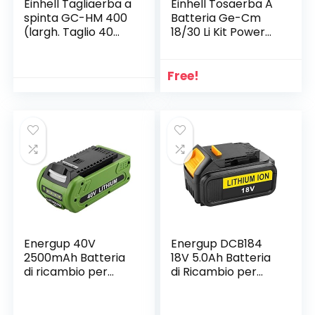
Einhell Tagliaerba a
Einhell Tosaerba A
spinta GC-HM 400
Batteria Ge-Cm
(largh. Taglio 40
18/30 Li Kit Power
cm, regolazione
X-Change 18 V, 60.5
altezza taglio su 4-
x 39.5 x 37.5 Cm,
livelli di 13-37 mm,
Rosso Nero
Free!
vano raccolta 27 l,
5 rulli elicoidali,
consigliato per
prati fino a 250mq)
Energup 40V
Energup DCB184
2500mAh Batteria
18V 5.0Ah Batteria
di ricambio per
di Ricambio per
utensili a batteria
DeWalt 18V
GreenWorks 40V
Batteria DeWalt
serie G-MAX 29472
DCB184 DCB200