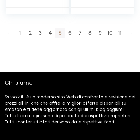
1.600 W, 40 cm, Sac
co Paletta 40 lt
←
1
2
3
4
5
6
7
8
9
10
11
→
Chi siamo
Sstoolk.it è un moderno sito Web di confronto e revisione dei
prezzi all-in-one che offre le migliori offerte disponibili su
Amazon e ti tiene aggiornato con gli ultimi blog aggiunti.
Tutte le immagini sono di proprietà dei rispettivi proprietari.
Tutti i contenuti citati derivano dalle rispettive fonti.