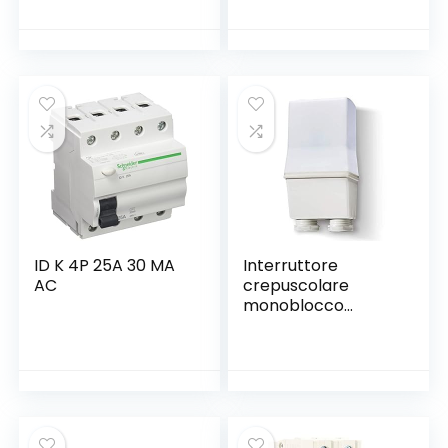
Tipo A Curva C
normalmente
Idn=0,03 A 230 V –
aperti 220 V/230 V
3 Moduli En 50022
di tensione della
bobina, montaggio
su guida DIN da
35 mm
ID K 4P 25A 30 MA
Interruttore
AC
crepuscolare
monoblocco
Tipo104182300000P
AS – Serie 10 Finder