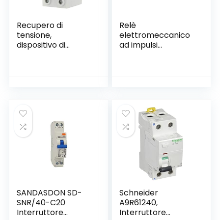
Recupero di
Relè
tensione,
elettromeccanico
dispositivo di
ad impulsi
protezione da
(Commutatore
sovratensione e
12V)
sottotensione a
recupero
automatico da 230
V 40 A Protezione
per montaggio su
guida DIN
SANDASDON SD-
Schneider
SNR/40-C20
A9R61240,
Interruttore
Interruttore