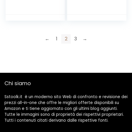
Differenziale
differenziale 2P
Salvavita 1P+N 40A
40A 30mA, Bianco
C20 1M 1 Modulo DIN
←
1
2
3
→
Chi siamo
Sstoolk.it è un moderno sito Web di confronto e revisione dei
prezzi all-in-one che offre le migliori offerte disponibili su
Amazon e ti tiene aggiornato con gli ultimi blog aggiunti.
Tutte le immagini sono di proprietà dei rispettivi proprietari.
Tutti i contenuti citati derivano dalle rispettive fonti.