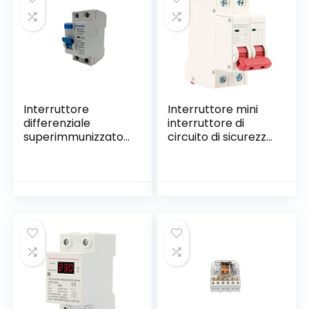
Interruttore
Interruttore mini
differenziale
interruttore di
superimmunizzato
circuito di sicurezza
SI, 30 mA, 2P, 40 A,
Interruttore DC –
Classe A e 6kA
2P 500 V 16A MCB
(Type A.
DZ47-63Z-2P
Componente
Breaker Mini
Elettronico)
Breaker Di
Sicurezza Sicurezza
Per Sistema Di
Energia Solare
Sistema
Comunicazione