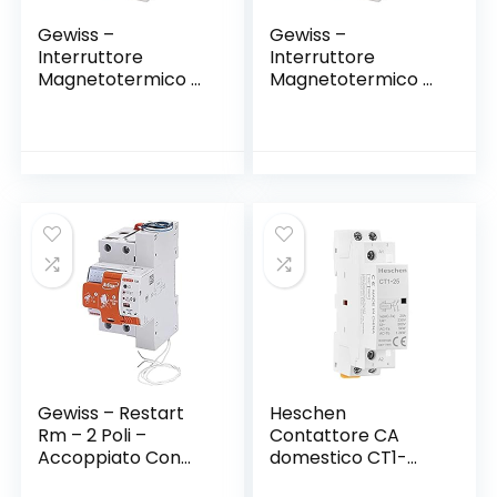
Gewiss –
Gewiss –
Interruttore
Interruttore
Magnetotermico –
Magnetotermico –
Mt45 – 1P+N Curva
Mt45 – 1P+N Curva
C 16A – 2 Moduli
C 25A – 2 Moduli
Gewiss – Restart
Heschen
Rm – 2 Poli –
Contattore CA
Accoppiato Con
domestico CT1-
Mdc – 16 A 4500A
25, 2 poli a due vie