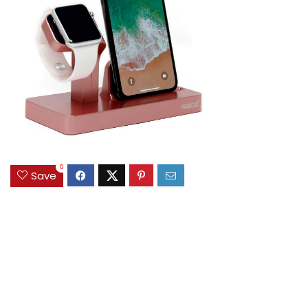
0
Save