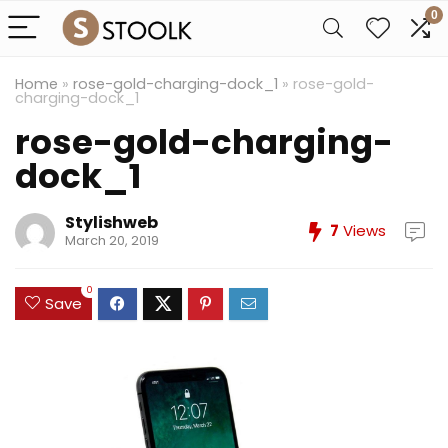
0
Home
»
rose-gold-charging-dock_1
»
rose-gold-
charging-dock_1
rose-gold-charging-
dock_1
Stylishweb
7
Views
March 20, 2019
0
Save