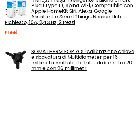
Plug (Type L), Spina WiFi, Compatibile con
Apple HomeKit Siri, Alexa, Google
Assistant e SmartThings, Nessun Hub
Richiesto, 16A, 2,4GHz, 2 Pezzi
Free!
SOMATHERM FOR YOU calibrazione chiave
e sbavatura di Multidiameter per 16
millimetri multistrato tubo di diametro 20
mm e con 26 millimetri
Originale Einhell Coltelli di ricambio per
tagliabordi a batteria (20 pezzi)
Awsuc Pinza telescopica, 82cm Pinza
telescopica Pieghevole, Pinza
Prensile,Raccoglitore di immondizia, Pinza