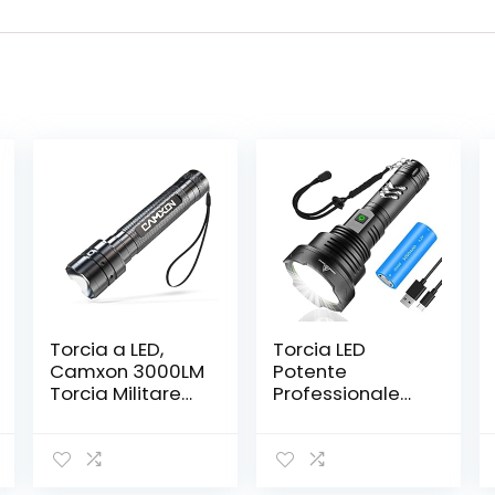
Torcia a LED,
Torcia LED
Camxon 3000LM
Potente
Torcia Militare
Professionale
Super Luminosa
100000 Lumen
4 Modalità Lega
Ricaricabile USB,
Di Alluminio Alta
Torcia XHP90
Qualità
Tattica Alta