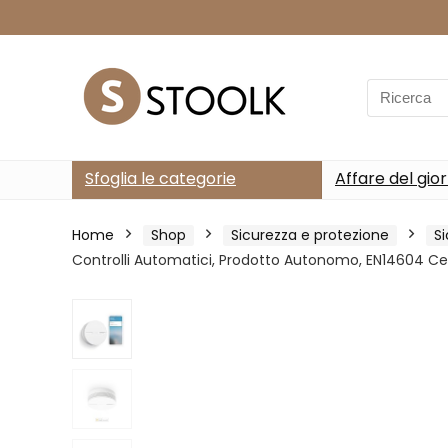
Search
for:
Sfoglia le categorie
Affare del gio
Home
Shop
Sicurezza e protezione
S
Controlli Automatici, Prodotto Autonomo, EN14604 Cer