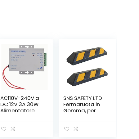
AC110V-240V a
SNS SAFETY LTD
DC 12V 3A 30W
Fermaruota in
Alimentatore
Gomma, per
per dispositivo
Parcheggi e
di controllo
Garages, Nero e
accessi
Giallo, 55x15x10
tensione
cm (Pacco da