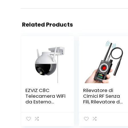
Related Products
EZVIZ C8C
Rilevatore di
Telecamera WiFi
Cimici RF Senza
da Esterno
Fili, Rilevatore di
1080p
Cimici GPS Spy
Motorizzata,
Finder Hidden
Telecamera WiFi
Camera Laser
di Sorveglianza,
per GSM Tracker