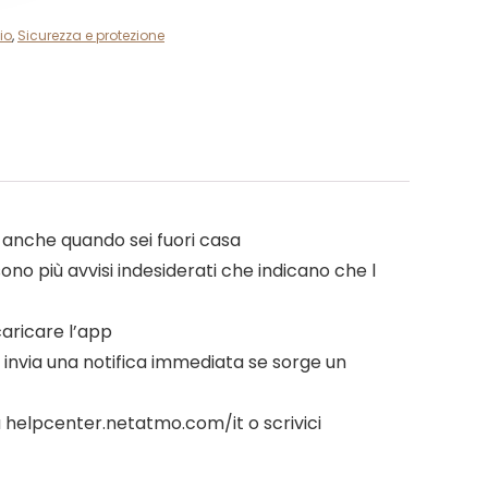
io
,
Sicurezza e protezione
, anche quando sei fuori casa
sono più avvisi indesiderati che indicano che l
caricare l’app
; invia una notifica immediata se sorge un
su helpcenter.netatmo.com/it o scrivici