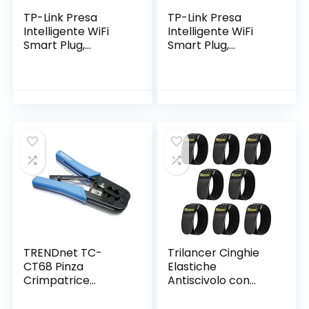
TP-Link Presa
TP-Link Presa
Intelligente WiFi
Intelligente WiFi
Smart Plug,
Smart Plug,
Compatibile con
Compatibile con
Alexa e Google
Alexa e Google
Home, Controllo
Home, Controllo
Remoto tramite
Remoto tramite
APP Tapo, 10A,
APP Tapo, 10A,
2300W (Tapo P100)
2300W, confezione
da 2 pezzi (Tapo
P100)
TRENDnet TC-
Trilancer Cinghie
CT68 Pinza
Elastiche
Crimpatrice
Antiscivolo con
Professionale
Chiusura a Strappo,
30x5cm (8 Pezzi)