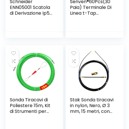
Schneider
Senven®60Pcs(30
ENN05001 Scatola
Paia) Terminale Di
di Derivazione Ip55,
Linea t-Tap
Bianco, 60×40
Avanzato,Connetto
re Del Cavo
Connettore Rapido
Autoesfoliante e Kit
Connettore
Terminale Spade
Maschio
Completamente
Isolato -Rosso20,
Blu 20, Giallo20
Sonda Tiracavi di
Stak Sonda tiracavi
Poliestere 15m, Kit
in nylon, Nero, Ø 3
di Strumenti per
mm, 15 metri, con
l’installazione di
terminali fissi,
Cavi, Fish Tape
SYN3-015
Diametro 4,5mm,