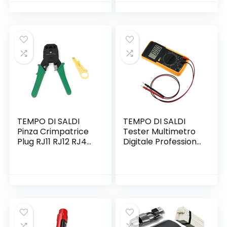
con Molla di Guida
TEMPO DI SALDI
TEMPO DI SALDI
Pinza Crimpatrice
Tester Multimetro
Plug RJ11 RJ12 RJ45
Digitale Professione
4 6 8 Poli Per Cavo
Con Cavi Puntali
Di Rete Ethernet
Protester
Lan
Multimeter