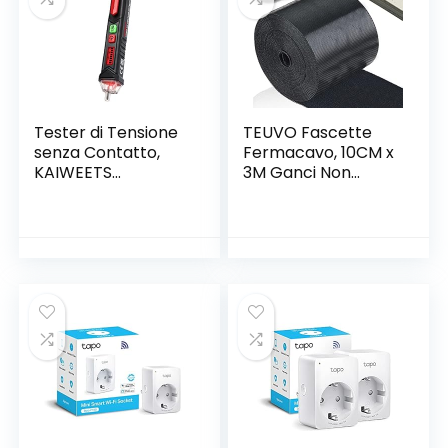
Tester di Tensione
TEUVO Fascette
senza Contatto,
Fermacavo, 10CM x
KAIWEETS
3M Ganci Non
Cercafase,
Adesivi Nylon
Rilevatore di
Tagliabili
Tensione a Doppia
Organizzatore
Sensibilità
Regolabili
12V/48V-1000V,
Lunghezza
Display LCD, Test
Riutilizzabili Gancio
Filo Fase/Neutro,
per Cavo Gestione,
Torcia, Allarme
Cucire, DIY
Acustico
Artigianato Intorno
a Home e Ufficio
Nero