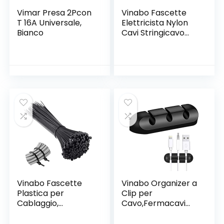
Vimar Presa 2Pcon
Vinabo Fascette
T 16A Universale,
Elettricista Nylon
Bianco
Cavi Stringicavo
200 x 2,5 mm,
Fascette
Stringicavo per
Piante, Fascette
Plastica per
Cablaggio, 110 Pezzi,
Bianco
Vinabo Fascette
Vinabo Organizer a
Plastica per
Clip per
Cablaggio,
Cavo,Fermacavi
Fascette
Clip Portacavi
Elettricista Nylon
Adesivo