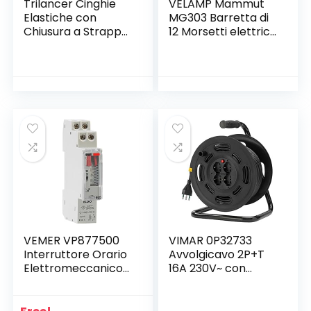
Trilancer Cinghie
VELAMP Mammut
Elastiche con
MG303 Barretta di
Chiusura a Strappo
12 Morsetti elettrici
e Dettagli
(Tbs-3A-4 mm2),
Antiscivolo, 61x5cm
Certificazione NF, in
(4 Pezzi) Cinghie a
PP, Bianco
Strappo Multiuso,
Ideali per Cavi, Bici,
Bagagli,
Attrezzatura da
Campeggio e
Tappetini da Yoga
VEMER VP877500
VIMAR 0P32733
Interruttore Orario
Avvolgicavo 2P+T
Elettromeccanico
16A 230V~ con
Elo-D, Grigio Chiaro
Disgiuntore
Termico di
Protezione,