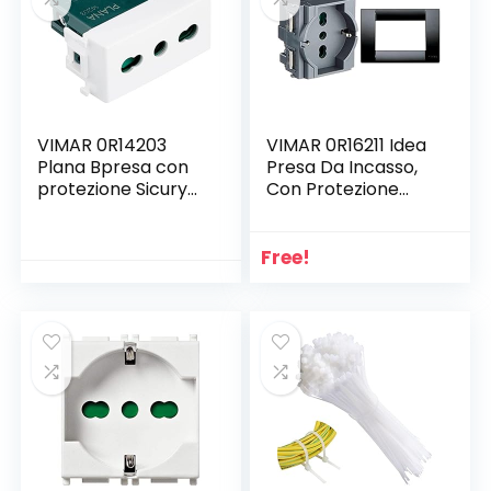
VIMAR 0R14203
VIMAR 0R16211 Idea
Plana Bpresa con
Presa Da Incasso,
protezione Sicury
Con Protezione
2P+T 16A standard
Bambini Sicuri
italiano tipo P17/11,
Sicury 2P+T 16 A
bianco
250 V &, 16743.16
Free!
Idea Placca
Classica 3 Moduli In
Tecnopolimero,
Nero