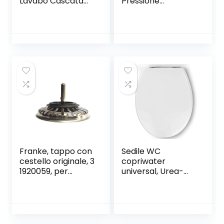
Lavabo Cascata
Pressione
Nero Rubinetto a
Risparmio Idrico,
Cascata Quadrato
Doccino per
Ottone Alta
Doccia
Qualità
Anticalcare, 6
Miscelatore
Funzioni Getto,
Lavabo Bagno
Doccetta
Nero Acqua Calda
Universale Facile
e Fredda
da Installare,
Telefono Doccia in
ABS + Acciaio,
Facile Pulire
Franke, tappo con
Sedile WC
cestello originale, 3
copriwater
1920059, per
universal, Urea-
lavello
Formaldeide
Chiusura
Ammortizzata
tavoletta wc con
Sgancio Rapido a