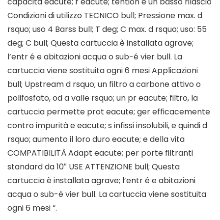
capacità eacute; r eacute; tention e un basso rilascio
Condizioni di utilizzo TECNICO bull; Pressione max. d
rsquo; uso 4 Barss bull; T deg; C max. d rsquo; uso: 55
deg; C bull; Questa cartuccia è installata agrave;
l’entr é e abitazioni acqua o sub-é vier bull. La
cartuccia viene sostituita ogni 6 mesi Applicazioni
bull; Upstream d rsquo; un filtro a carbone attivo o
polifosfato, od a valle rsquo; un pr eacute; filtro, la
cartuccia permette prot eacute; ger efficacemente
contro impurità e eacute; s infissi insolubili, e quindi d
rsquo; aumento il loro duro eacute; e della vita
COMPATIBILITÀ Adapt eacute; per porte filtranti
standard da 10″ USE ATTENZIONE bull; Questa
cartuccia è installata agrave; l’entr é e abitazioni
acqua o sub-é vier bull. La cartuccia viene sostituita
ogni 6 mesi “.