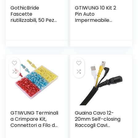
GothicBride
GTIWUNG 10 Kit 2
Fascette
Pin Auto
riutilizzabili, 50 Pezzi
Impermeabile
fascette cavi e
Connettore,
Regolabili con Hook
Connettore
e Loop Cinturino
Elettrico Spina
Ideale per
Impermeabile
sistemare Cavi Pc,
1.5mm terminale
TV (15 * 1.2 cm)
20–16AWG
Impermeabile
legare Elettrico
Connettore per
Auto Camion
Marina Moto
GTIWUNG Terminali
Guaina Cavo 12-
a Crimpare Kit,
20mm Self-closing
Connettori a Filo da
Raccogli Cavi
200 Pezzi, Kit di
Flessibile Gestione
Assortimento
del Cavo per TV,