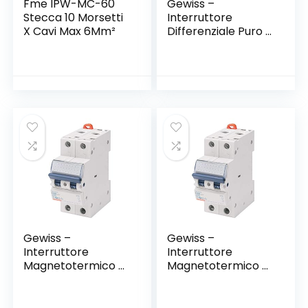
Fme IPW-MC-60
Gewiss –
Stecca 10 Morsetti
Interruttore
X Cavi Max 6Mm²
Differenziale Puro –
Idp Na – 2P 25A
Tipo AC Istantaneo
Idn=0,03A 230V – 2
Moduli
Gewiss –
Gewiss –
Interruttore
Interruttore
Magnetotermico –
Magnetotermico –
Mt45 – 1P+N Curva
Mt45 – 1P+N Curva
C 10A – 2 Moduli
C 16A – 2 Moduli